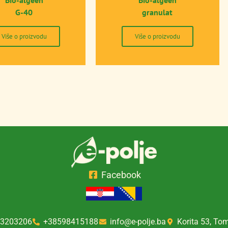
Bio-algeen
Bio-algeen
G-40
granulat
Više o proizvodu
Više o proizvodu
Facebook
3203206
+38598415188
info@e-polje.ba
Korita 53, To