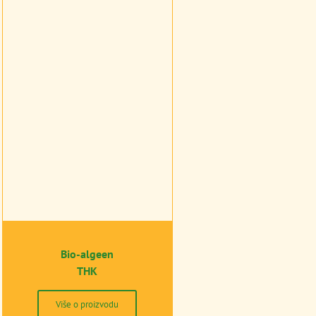
Bio-algeen
THK
Više o proizvodu