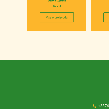
Bio-algeen
K-20
Više o proizvodu
+3876