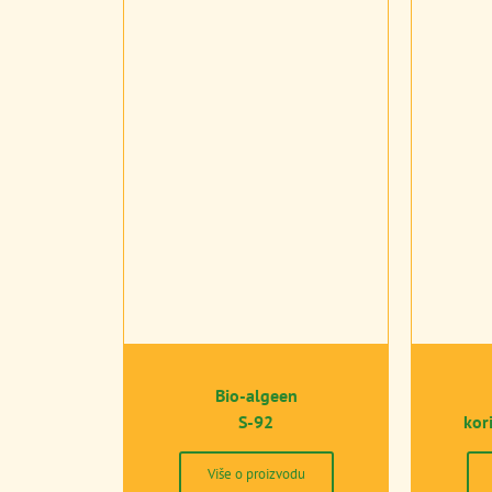
Bio-algeen
S-92
kor
Više o proizvodu