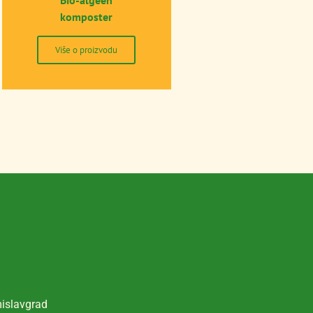
Bio-algeen
komposter
Više o proizvodu
mislavgrad