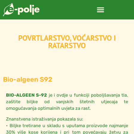
POVRTLARSTVO, VOĆARSTVO I
RATARSTVO
Bio-algeen S92
BIO-ALGEEN S-92
je i ovdje u funkciji poboljšavanja tla,
zaštite biljke od vanjskih štetnih utjecaja te
omogućavanja optimalnih uvjeta za rast.
Znanstvena istraživanja pokazala su:
• Biljke tretirane u skladu s uputama proizvode najmanje
30% više kose korijena i pri tom povećavaju žetvu za