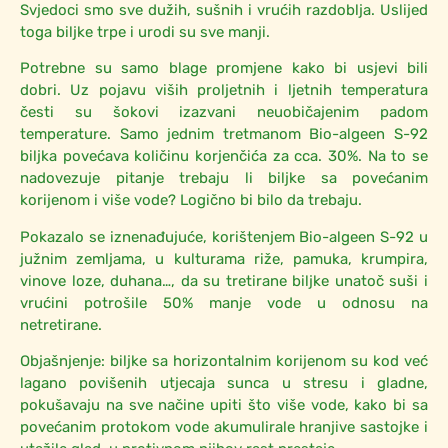
Svjedoci smo sve dužih, sušnih i vrućih razdoblja. Uslijed
toga biljke trpe i urodi su sve manji.
Potrebne su samo blage promjene kako bi usjevi bili
dobri. Uz pojavu viših proljetnih i ljetnih temperatura
česti su šokovi izazvani neuobičajenim padom
temperature. Samo jednim tretmanom Bio-algeen S-92
biljka povećava količinu korjenčića za cca. 30%. Na to se
nadovezuje pitanje trebaju li biljke sa povećanim
korijenom i više vode? Logično bi bilo da trebaju.
Pokazalo se iznenađujuće, korištenjem Bio-algeen S-92 u
južnim zemljama, u kulturama riže, pamuka, krumpira,
vinove loze, duhana…, da su tretirane biljke unatoč suši i
vrućini potrošile 50% manje vode u odnosu na
netretirane.
Objašnjenje: biljke sa horizontalnim korijenom su kod već
lagano povišenih utjecaja sunca u stresu i gladne,
pokušavaju na sve načine upiti što više vode, kako bi sa
povećanim protokom vode akumulirale hranjive sastojke i