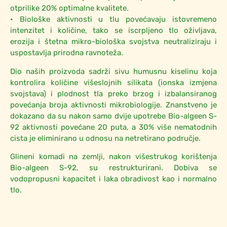
otprilike 20% optimalne kvalitete.
• Biološke aktivnosti u tlu povećavaju istovremeno
intenzitet i količine, tako se iscrpljeno tlo oživljava,
erozija i štetna mikro-biološka svojstva neutraliziraju i
uspostavlja prirodna ravnoteža.
Dio naših proizvoda sadrži sivu humusnu kiselinu koja
kontrolira količine višeslojnih silikata (ionska izmjena
svojstava) i plodnost tla preko brzog i izbalansiranog
povećanja broja aktivnosti mikrobiologije. Znanstveno je
dokazano da su nakon samo dvije upotrebe Bio-algeen S-
92 aktivnosti povećane 20 puta, a 30% više nematodnih
cista je eliminirano u odnosu na netretirano područje.
Glineni komadi na zemlji, nakon višestrukog korištenja
Bio-algeen S-92, su restrukturirani. Dobiva se
vodopropusni kapacitet i laka obradivost kao i normalno
tlo.