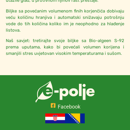
utažile glad, u protivnom njihov rast prestaje.
Biljke sa povećanim volumenom finih korjenčića dobivaju
veću količinu hranjiva i automatski snižavaju potrošnju
vode do tih količina koliko im je neophodno za hlađenje
listova.
Naš savjet: tretirajte svoje biljke sa Bio-algeen S-92
prema uputama, kako bi povećali volumen korijena i
smanjili stres uvjetovan visokim temperaturama i sušom.
Facebook